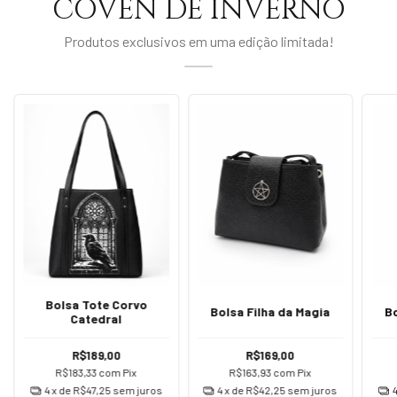
COVEN DE INVERNO
Produtos exclusivos em uma edição limitada!
Bolsa Tote Corvo
Bolsa Filha da Magia
Bo
Catedral
R$189,00
R$169,00
R$183,33
com
Pix
R$163,93
com
Pix
4
x de
R$47,25
sem juros
4
x de
R$42,25
sem juros