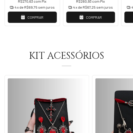
R$270,63
com
Pix
R$260,93
com
Pix
4
x de
R$69,75
sem juros
4
x de
R$67,25
sem juros
COMPRAR
COMPRAR
KIT ACESSÓRIOS