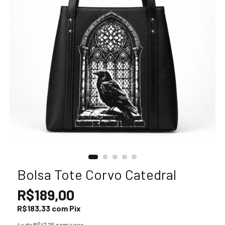
Bolsa Tote Corvo Catedral
R$189,00
R$183,33
com
Pix
4
x de
R$47,25
sem juros